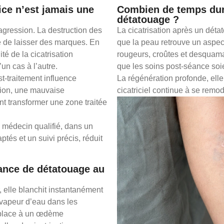
ice n’est jamais une
Combien de temps dure
détatouage ?
agression. La destruction des
La cicatrisation après un dé
e de laisser des marques. En
que la peau retrouve un aspec
ité de la cicatrisation
rougeurs, croûtes et desquama
’un cas à l’autre.
que les soins post‑séance soi
st‑traitement influence
La régénération profonde, elle,
ction, une mauvaise
cicatriciel continue à se remod
nt transformer une zone traitée
 médecin qualifié, dans un
tés et un suivi précis, réduit
ance de détatouage au
 elle blanchit instantanément
de vapeur d’eau dans les
e place à un œdème