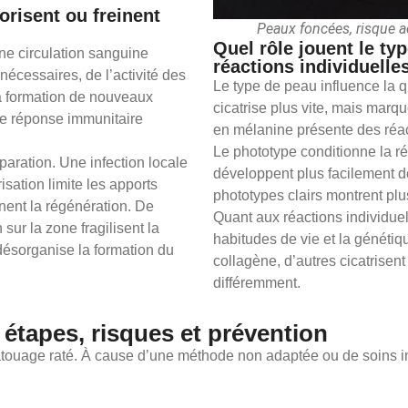
risent ou freinent
Peaux foncées, risque a
Quel rôle jouent le ty
une circulation sanguine
réactions individuelles
nécessaires, de l’activité des
Le type de peau influence la qu
la formation de nouveaux
cicatrise plus vite, mais mar
ne réponse immunitaire
en mélanine présente des réac
Le phototype conditionne la r
éparation. Une infection locale
développent plus facilement 
sation limite les apports
phototypes clairs montrent plus
nent la régénération. De
Quant aux réactions individuelle
r la zone fragilisent la
habitudes de vie et la généti
désorganise la formation du
collagène, d’autres cicatrisen
différemment.
 étapes, risques et prévention
tatouage raté. À cause d’une méthode non adaptée ou de soins i