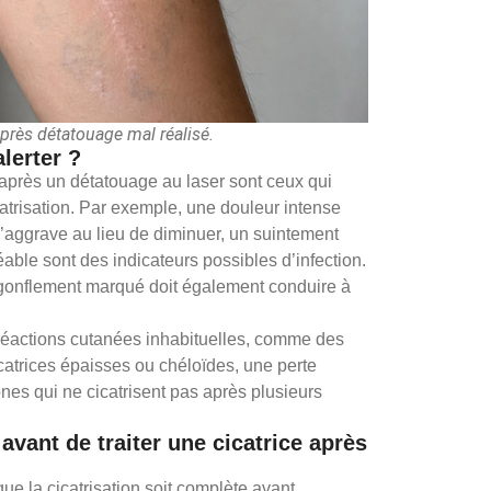
après détatouage mal réalisé.
lerter ?
 après un détatouage au laser sont ceux qui
atrisation. Par exemple, une douleur intense
s’aggrave au lieu de diminuer, un suintement
ble sont des indicateurs possibles d’infection.
n gonflement marqué doit également conduire à
es réactions cutanées inhabituelles, comme des
catrices épaisses ou chéloïdes, une perte
nes qui ne cicatrisent pas après plusieurs
 avant de traiter une cicatrice après
ue la cicatrisation soit complète avant