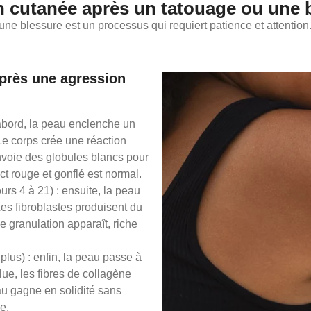
ion cutanée après un tatouage ou une 
une blessure est un processus qui requiert patience et attention.
après une agression
’abord, la peau enclenche un
Le corps crée une réaction
nvoie des globules blancs pour
ect rouge et gonflé est normal.
urs 4 à 21) : ensuite, la peau
es fibroblastes produisent du
de granulation apparaît, riche
lus) : enfin, la peau passe à
ue, les fibres de collagène
au gagne en solidité sans
e.