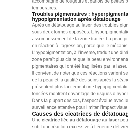
accompagné de rougeurs et parfois de petites bu
temporaires.
Troubles pigmentaires : hyperpigmenta
hypopigmentation après détatouage
Après un détatouage au laser, des troubles pig
sous deux formes opposées. L’hyperpigmentati
assombrissement de la zone traitée. La peau p
en réaction à l’agression, parce que le mécani
L’hypopigmentation, à l’inverse, traduit une dim
zone paraît plus claire que la peau environnant
pigmentaires qui ont été fragilisées par le laser.
Il convient de noter que ces réactions varient se
de la peau et la qualité des soins après la séan
présentent plus facilement une hypopigmentatio
foncées montrent davantage de risques d’hyper
Dans la plupart des cas, l’aspect évolue avec 
surveillance attentive pour limiter l’impact visuel
Causes des cicatrices de détatoua
Une
cicatrice liée au détatouage au laser
peut
subit une réaction excessive à l’énergie délivr