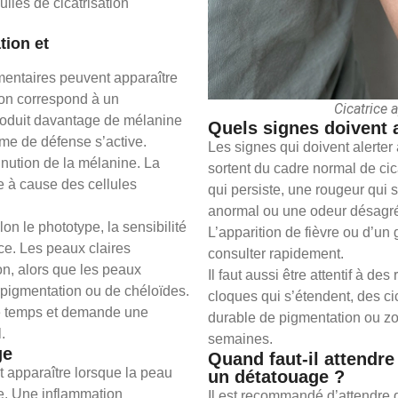
lles de cicatrisation
tion et
mentaires peuvent apparaître
on correspond à un
Cicatrice 
roduit davantage de mélanine
Quels signes doivent a
sme de défense s’active.
Les signes qui doivent alerter
inution de la mélanine. La
sortent du cadre normal de cic
e à cause des cellules
qui persiste, une rougeur qui 
anormal ou une odeur désagréa
lon le phototype, la sensibilité
L’apparition de fièvre ou d’u
ce. Les peaux claires
consulter rapidement.
n, alors que les peaux
Il faut aussi être attentif à d
pigmentation ou de chéloïdes.
cloques qui s’étendent, des ci
le temps et demande une
durable de pigmentation ou zo
.
semaines.
ge
Quand faut-il attendre
 apparaître lorsque la peau
un détatouage ?
ée. Une inflammation
Il est recommandé d’attendre q