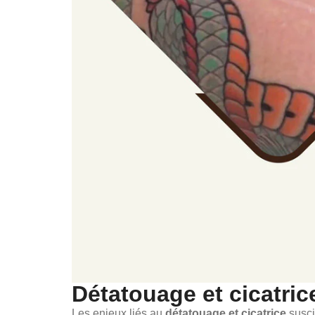
Détatouage et cicatrice
Les enjeux liés au
détatouage et cicatrice
susci