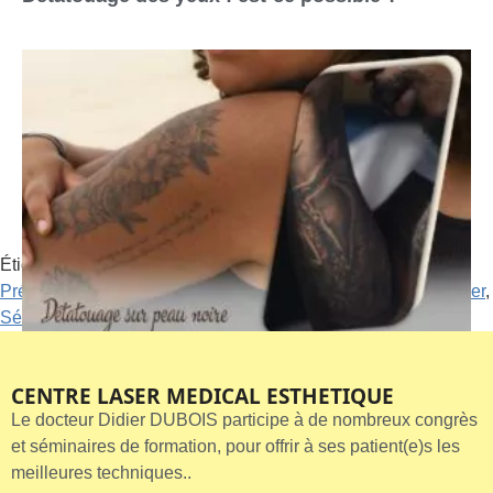
Étiqueté
Apres le détatouage laser
,
Détatouage laser
,
Précautions détatouage laser
,
Procédures de détatouage laser
,
Séances de détatouage au laser
Détatouage sur peau noire
CENTRE LASER MEDICAL ESTHETIQUE
Le docteur Didier DUBOIS participe à de nombreux congrès
et séminaires de formation, pour offrir à ses patient(e)s les
meilleures techniques..