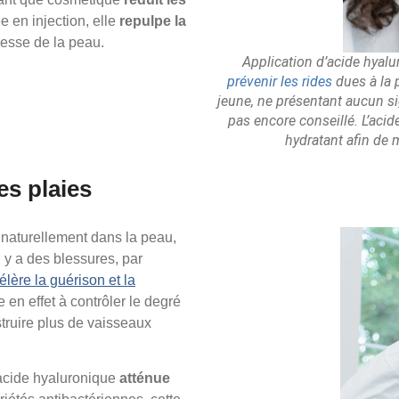
ée en injection, elle
repulpe la
nesse de la peau.
Application d’acide hyalu
prévenir les rides
dues à la p
jeune, ne présentant aucun sig
pas encore conseillé. L’aci
hydratant afin de 
es plaies
 naturellement dans la peau,
l y a des blessures, par
élère la guérison et la
e en effet à contrôler le degré
struire plus de vaisseaux
’acide hyaluronique
atténue