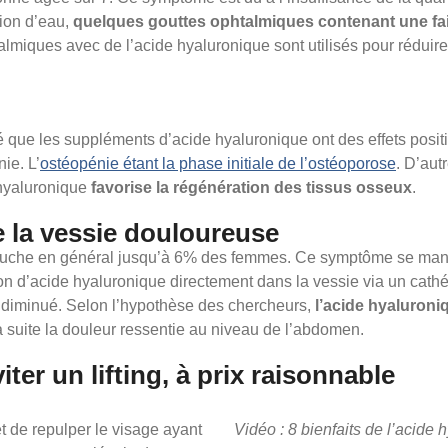
ion d’eau,
quelques gouttes ophtalmiques contenant une fai
almiques avec de l’acide hyaluronique sont utilisés pour réduire 
e les suppléments d’acide hyaluronique ont des effets positifs su
ie. L’
ostéopénie étant la phase initiale de l’ostéoporose
. D’aut
 hyaluronique
favorise la régénération des tissus osseux
.
 la vessie douloureuse
lle touche en général jusqu’à 6% des femmes. Ce symptôme se ma
ion d’acide hyaluronique directement dans la vessie via un cathé
 a diminué. Selon l’hypothèse des chercheurs,
l’acide hyaluroniq
la suite la douleur ressentie au niveau de l’abdomen.
iter un lifting, à prix raisonnable
t de repulper le visage ayant
Vidéo : 8 bienfaits de l’acide 