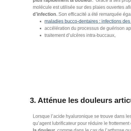
plus rapidement la douleur
. Grâce à ses propr
molécule est utilisée sur des plaies ouvertes af
d’infection
. Son efficacité a été remarquée éga
maladies bucco-dentaires : infections de
accélération du processus de guérison apr
traitement d’ulcères intra-buccaux,
3. Atténue les douleurs articu
Lorsque l’acide hyaluronique se trouve dans les a
qu’agent lubrificateur pour réduire le frottement
la douleur
, comme dans le cas de l’arthrose ou