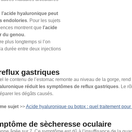
,
l’acide hyaluronique peut
ns endolories
. Pour les sujets
ériences montrent que
l’acide
ur du genou
.
re plus longtemps si l’on
 la durée entre deux injections
eflux gastriques
el le contenu de l’estomac remonte au niveau de la gorge, re
aluronique réduit les symptômes de reflux gastriques
. Le r
éparer les dégâts causés.
me sujet
>>
Acide hyaluronique ou botox : quel traitement pour 
ymptôme de sècheresse oculaire
ne âgée sur 7. Ce symptôme est dû à l’insuffisance de la quanti