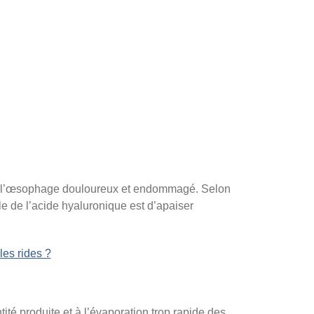
nd l’œsophage douloureux et endommagé. Selon
ôle de l’acide hyaluronique est d’apaiser
les rides ?
té produite et à l’évaporation trop rapide des