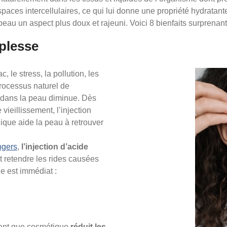
paces intercellulaires, ce qui lui donne une propriété hydratan
eau un aspect plus doux et rajeuni. Voici 8 bienfaits surprenant
plesse
 le stress, la pollution, les
 processus naturel de
e dans la peau diminue. Dès
vieillissement, l’injection
ique aide la peau à retrouver
ngers
,
l’injection d’acide
t retendre les rides causées
ue est immédiat :
 tant que cosmétique
réduit les