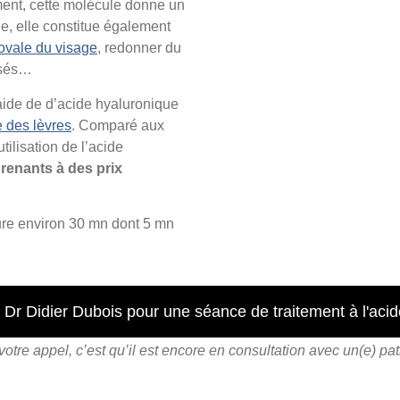
ement, cette molécule donne un
age, elle constitue également
’ovale du visage
, redonner du
issés…
’aide de d’acide hyaluronique
e des lèvres
. Comparé aux
tilisation de l’acide
prenants à des prix
ure environ 30 mn dont 5 mn
 Dr Didier Dubois pour une séance de traitement à l'aci
re appel, c’est qu’il est encore en consultation avec un(e) pat