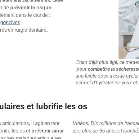
iétés antibactériennes, cette
in de
prévenir le risque
lement dans le cas de :
s gencives
,
ès chirurgie dentaire,
Etant déjà plus âgé, ce médec
pour
combattre la sécheresse
une faible dose d’acide hyal
permet d’hydrater les yeux et
laires et lubrifie les os
rticulations, il agit en tant
Vidéos: Dix millions de frança
 entre les os et
prévenir ainsi
des plus de 65 ans est touché
 autres maladies articulaires