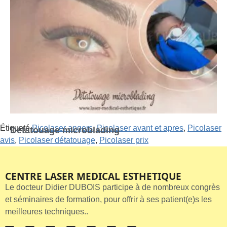
Étiqueté
Picolaser angers
,
Picolaser avant et apres
,
Picolaser
Détatouage microblading
avis
,
Picolaser détatouage
,
Picolaser prix
CENTRE LASER MEDICAL ESTHETIQUE
Le docteur Didier DUBOIS participe à de nombreux congrès
et séminaires de formation, pour offrir à ses patient(e)s les
meilleures techniques..