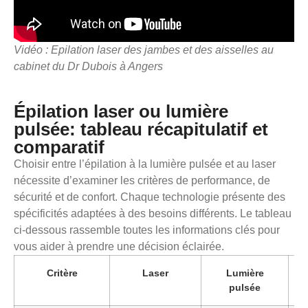
Vidéo : Epilation laser des jambes et des aisselles au
cabinet du Dr Dubois à Angers
Épilation laser ou lumière
pulsée: tableau récapitulatif et
comparatif
Choisir entre l’épilation à la lumière pulsée et au laser
nécessite d’examiner les critères de performance, de
sécurité et de confort. Chaque technologie présente des
spécificités adaptées à des besoins différents. Le tableau
ci‑dessous rassemble toutes les informations clés pour
vous aider à prendre une décision éclairée.
Critère
Laser
Lumière
O
pulsée