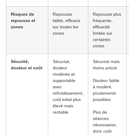
Risques de
Repousse
Repousse plus
Le
repousse et
faible, efficace
fréquente,
a
zones
sur toutes les
efficacité
co
zones
limitée sur
co
certaines
to
zones
z
Sécurité,
Sécurisé,
Sécurisé mais
Le
douleur et coût
douleur
moins précis.
un
modérée et
sû
supportable
Douleur faible
co
avec
à modéré,
c
refroidissement,
picotements
à 
coût initial plus
possibles.
pu
élevé mais
p
rentable
Plus de
p
séances
p
nécessaires,
donc coût