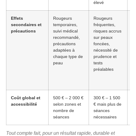
élevé
Effets
Rougeurs
Rougeurs
Le
secondaires et
temporaires,
fréquentes,
pl
précautions
suivi médical
risques accrus
m
recommandé,
sur peaux
co
précautions
foncées,
al
adaptées à
nécessité de
l
chaque type de
prudence et
p
peau
tests
d
préalables
d
ré
in
Coût global et
500 € – 2 000 €
300 € – 1 500
Le
accessibilité
selon zones et
€ mais plus de
de
nombre de
séances
re
séances
nécessaires
le
Tout compte fait, pour un résultat rapide, durable et