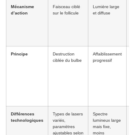
Mécanisme
Faisceau ciblé
Lumière large
La
d’action
sur le follicule
et diffuse
du
là
l
p
d
Principe
Destruction
Affaiblissement
Le
ciblée du bulbe
progressif
ob
ré
là
l
pu
pl
l
Différences
Types de lasers
Spectre
Le
technologiques
variés,
lumineux large
s
paramètres
mais fixe,
m
ajustables selon
moins
b