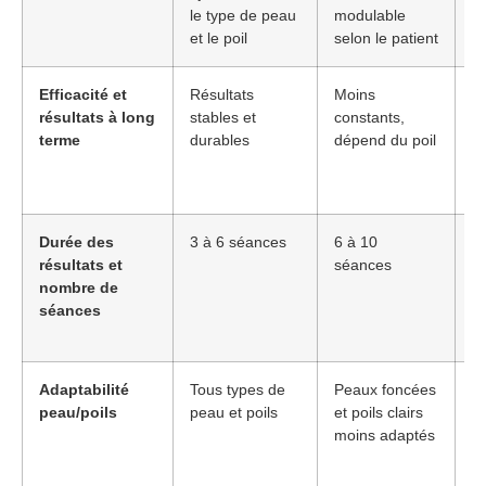
le type de peau
modulable
sp
et le poil
selon le patient
Efficacité et
Résultats
Moins
Le
résultats à long
stables et
constants,
c
terme
durables
dépend du poil
ef
où
pu
Durée des
3 à 6 séances
6 à 10
Le
résultats et
séances
la
nombre de
m
séances
a
d
Adaptabilité
Tous types de
Peaux foncées
Le
peau/poils
peau et poils
et poils clairs
p
moins adaptés
où
r
li