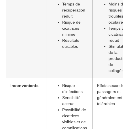
Temps de
Moins de
récupération
risques de
réduit
troubles
Risque de
oculaires
cicatrices
Temps de
minime
cicatrisatio
Résultats
réduit
durables
Stimulation
de la
production
de
collagène
Inconvénients
Risque
Effets secondaire
d'infections
passagers et
Sensibilité
généralement
accrue
tolérables.
Possibilité de
cicatrices
visibles et de
complications