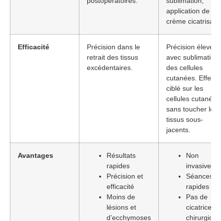
postopératoires.
sublimation,
application de
crème cicatrisant
Efficacité
Précision dans le
Précision élevée
retrait des tissus
avec sublimation
excédentaires.
des cellules
cutanées. Effet
ciblé sur les
cellules cutanées
sans toucher les
tissus sous-
jacents.
Avantages
Résultats
Non
rapides
invasive
Précision et
Séances
efficacité
rapides
Moins de
Pas de
lésions et
cicatrices
d’ecchymoses
chirurgical