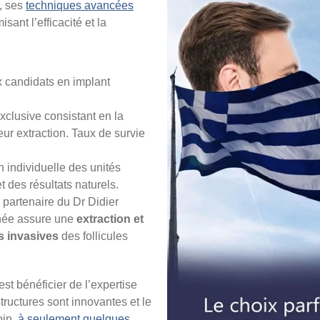
, ses
techniques avancées
sant l’efficacité et la
x candidats en implant
xclusive consistant en la
leur extraction. Taux de survie
on individuelle des unités
et des résultats naturels.
 partenaire du Dr Didier
inée assure une
extraction et
s invasives
des follicules
est bénéficier de l’expertise
tructures sont innovantes et le
oin,
à seulement quelques