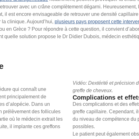
etrouver avec un crâne complètement dégarni. Heureusement, la ca
 il est encore envisageable de retrouver une densité capillaire n
 la clinique. Aujourd’hui,
plusieurs pays proposent cette interve
ou en Grèce ? Pour répondre à cette question, il convient d’abo
 quelle solution propose le Dr Didier Dubois, médecin esthétiq
e
Vidéo: Dextérité et précision 
édure qui connaît une
greffe de cheveux.
nt principalement de
Complications et effe
es d’alopécie. Dans un
Des complications et des effe
un prélèvement des follicules
greffe capillaire. Cependant, i
rtie où le médecin extrait les
du niveau de compétence du pr
ite, il implante ces greffons
possibles.
Le patient peut également ob