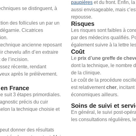
paupières
et du front. Enfin, 
echniques se distinguent, à
aussi envisageable, mais c’e
repousse.
ction des follicules un par un
Risques
 dégarnie. Cicatrices
Les risques sont faibles à con
ion.
par des médecins qualifiés. Po
: technique ancienne reposant
également suivre à la lettre l
Coût
r chevelu afin d’en extraire
Le
prix d’une greffe de che
 de l’incision.
dont la technique, le nombre d
assez récente, rendant
de la clinique.
eveux après le prélèvement.
Le coût de la procédure oscill
 en France
est relativement
cher
, incitan
e suit 3 étapes primordiales.
économiques ailleurs.
iagnostic précis du cuir
Soins de suivi et serv
 selon la technique choisie et
En général, le suivi post-opérat
les consultations régulières, le
 peut donner des résultats