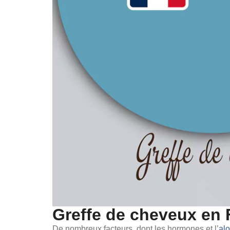
Greffe de cheveux en 
De nombreux facteurs, dont les hormones et l’
al