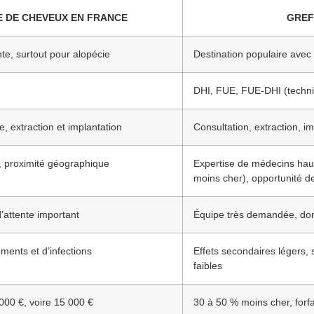
 DE CHEVEUX EN FRANCE
GREF
e, surtout pour alopécie
Destination populaire avec
DHI, FUE, FUE-DHI (techn
le, extraction et implantation
Consultation, extraction, i
s, proximité géographique
Expertise de médecins haute
moins cher), opportunité d
d’attente important
Équipe très demandée, donc
ments et d’infections
Effets secondaires légers, s
faibles
000 €, voire 15 000 €
30 à 50 % moins cher, forfai