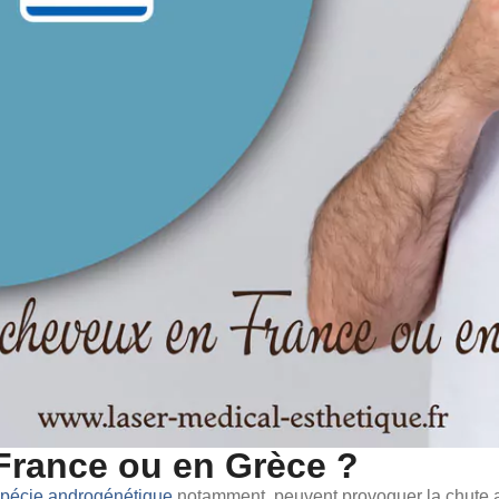
France ou en Grèce ?
opécie androgénétique
notamment, peuvent provoquer la chute 