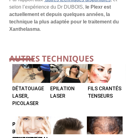
selon l’expérience du Dr DUBOIS,
le Plexr est
actuellement et depuis quelques années, la
technique la plus adaptée pour le traitement du
Xanthelasma
.
AUTRES TECHNIQUES
DÉTATOUAGE
EPILATION
FILS CRANTÉS
LASER,
LASER
TENSEURS
PICOLASER
PLEXR
PLEXR
FILS
POUR
POUR
DE