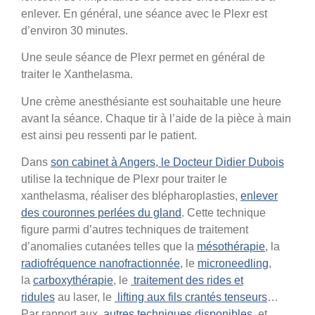
enlever. En général, une séance avec le Plexr est
d’environ 30 minutes.
Une seule séance de Plexr permet en général de
traiter le Xanthelasma.
Une crème anesthésiante est souhaitable une heure
avant la séance. Chaque tir à l’aide de la pièce à main
est ainsi peu ressenti par le patient.
Dans
son cabinet à Angers, le Docteur Didier Dubois
utilise la technique de Plexr pour traiter le
xanthelasma, réaliser des blépharoplasties,
enlever
des couronnes perlées du gland
. Cette technique
figure parmi d’autres techniques de traitement
d’anomalies cutanées telles que la
mésothérapie
, la
radiofréquence nanofractionnée
, le
microneedling
,
la
carboxythérapie
, le
traitement des rides et
ridules
au laser, le
lifting aux fils crantés tenseurs
…
Par rapport aux
autres techniques disponibles
, et