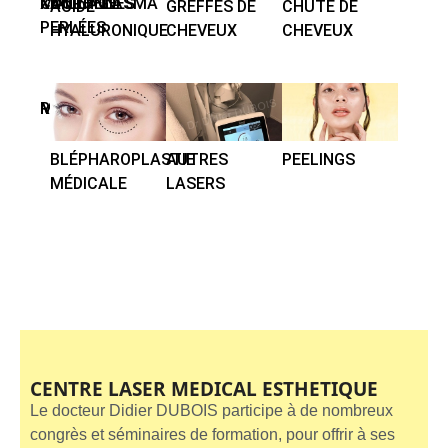
COURONNES
XANTHELASMA
MAILLAGE
ACIDE
GREFFES DE
CHUTE DE
PERLÉES
HYALURONIQUE
CHEVEUX
CHEVEUX
MÉSOTHÉRAPIE
RADIOFRÉQUENCE
MICRONEEDLING
BLÉPHAROPLASTIE
AUTRES
PEELINGS
CAR
MÉDICALE
LASERS
CENTRE LASER MEDICAL ESTHETIQUE
Le docteur Didier DUBOIS participe à de nombreux
congrès et séminaires de formation, pour offrir à ses