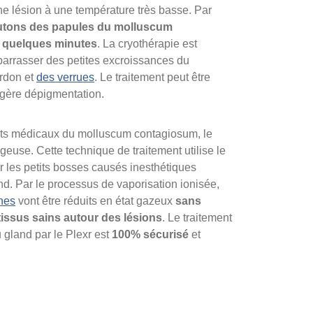
ne lésion à une température très basse. Par
outons des papules du molluscum
 quelques minutes
. La cryothérapie est
barrasser des petites excroissances du
rdon et
des verrues
. Le traitement peut être
égère dépigmentation.
ts médicaux du molluscum contagiosum, le
euse. Cette technique de traitement utilise le
 les petits bosses causés inesthétiques
and. Par le processus de vaporisation ionisée,
nes
vont être réduits en état gazeux
sans
tissus sains autour des lésions
. Le traitement
gland par le Plexr est
100% sécurisé
et