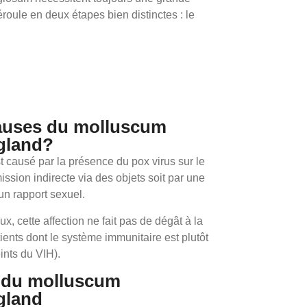
oule en deux étapes bien distinctes : le
causes du molluscum
gland?
causé par la présence du pox virus sur le
ission indirecte via des objets soit par une
un rapport sexuel.
, cette affection ne fait pas de dégât à la
ients dont le système immunitaire est plutôt
eints du VIH).
s du molluscum
gland