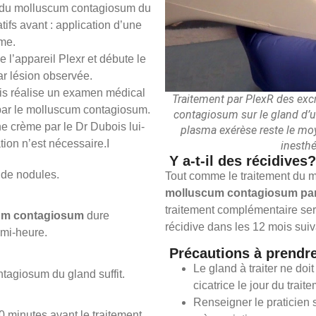
t du molluscum contagiosum du
tifs avant : application d’une
ême.
 l’appareil Plexr et débute le
ar lésion observée.
bois réalise un examen médical
Traitement par PlexR des ex
 par le molluscum contagiosum.
contagiosum sur le gland d’un
ne crème par le Dr Dubois lui-
plasma exérèse reste le moy
ion n’est nécessaire.I
inesthé
Y a-t-il des récidives?
 de nodules.
Tout comme le traitement du 
molluscum contagiosum par 
traitement complémentaire sera
cum contagiosum
dure
récidive dans les 12 mois suiva
mi-heure.
Précautions à prendre
Le gland à traiter ne doi
tagiosum du gland suffit.
cicatrice le jour du tra
Renseigner le praticien 
0 minutes avant le traitement