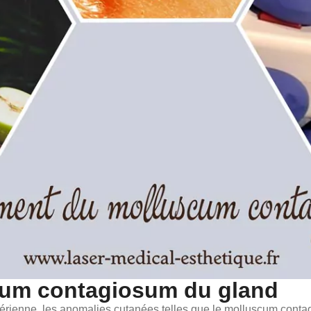
cum contagiosum du gland
ctérienne, les anomalies cutanées telles que le molluscum cont