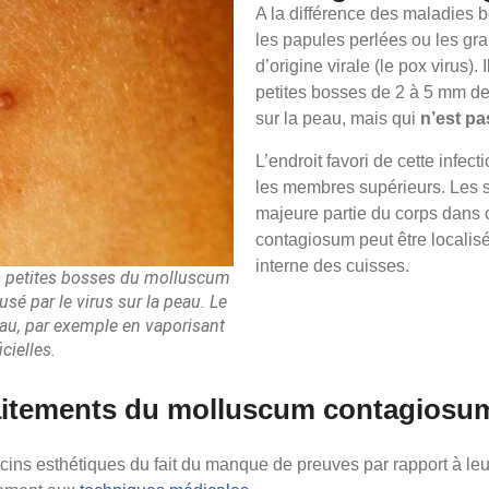
A la différence des maladies
les papules perlées ou les gr
d’origine virale (le pox virus).
petites bosses de 2 à 5 mm de
sur la peau, mais qui
n’est pa
L’endroit favori de cette infect
les membres supérieurs. Les s
majeure partie du corps dans 
contagiosum peut être localisé 
interne des cuisses.
 petites bosses du molluscum
sé par le virus sur la peau. Le
peau, par exemple en vaporisant
cielles.
traitements du molluscum contagiosu
cins esthétiques du fait du manque de preuves par rapport à leurs