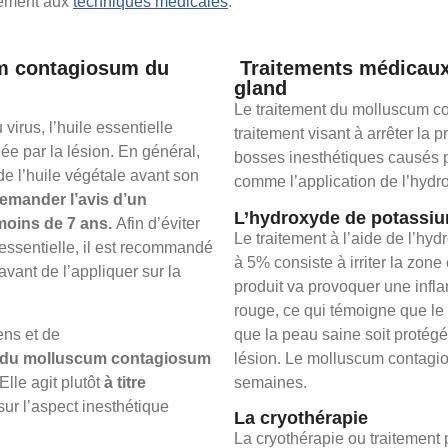
lement aux
techniques médicales
.
um contagiosum du
Traitements médicau
gland
Le traitement du molluscum co
virus, l’huile essentielle
traitement visant à arrêter la 
née par la lésion. En général,
bosses inesthétiques causés pa
de l’huile végétale avant son
comme l’application de l’hydro
demander l’avis d’un
L’hydroxyde de potassi
moins de 7 ans.
Afin d’éviter
Le traitement à l’aide de l’hy
e essentielle, il est recommandé
à 5% consiste à irriter la zo
avant de l’appliquer sur la
produit va provoquer une infl
rouge, ce qui témoigne que le t
ens et de
que la peau saine soit protég
ent du molluscum contagiosum
lésion. Le molluscum contagio
 Elle agit plutôt
à titre
semaines.
sur l’aspect inesthétique
La cryothérapie
La cryothérapie ou traitement p