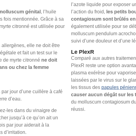
l’azote liquide pour exposer u
 molluscum génital
, l’huile
l’action du froid,
les petits b
es fois mentionnée. Grâce à sa
contagiosum sont brûlés en
 myrte citronné est utilisée pour
également utilisée pour se dé
molluscum pendulum acrocho
suivi d’une douleur et d’une l
llergènes, elle ne doit être
Le PlexR
égétale et fait un test sur le
Comparé aux autres traitemen
le de myrte citronné
ne doit
PlexR reste une option avantag
7 ans ou chez la femme
plasma exérèse pour vaporiser
laissées par le virus sur le gl
les tissus des
papules pénien
 par jour d’une cuillère à café
causer aucun dégât sur les 
erre d’eau.
du molluscum contagiosum du 
réussi.
pez-les dans du vinaigre de
cher jusqu’à ce qu’on ait un
is par jour aiderait à la
d’irritation.