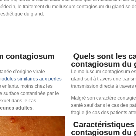
édecin, le traitement du molluscum contagiosum du gland se dér
t esthétique du gland.
um contagiosum
Quels sont les 
contagiosum du 
anée d’origine virale
Le molluscum contagiosum est 
odules similaires aux perles
gland soit à travers une transm
es enfants, moins chez les
transmission directe à travers 
e surface contaminée par le
Malgré son caractère contagieux
exuel dans le cas
santé sauf dans le cas des pat
jeunes adultes
.
fragile (le cas des patients att
Caractéristique
contagiosum du 